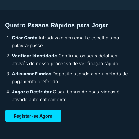
Quatro Passos Rápidos para Jogar
Criar Conta
Introduza o seu email e escolha uma
palavra-passe.
Verificar Identidade
Confirme os seus detalhes
através do nosso processo de verificação rápido.
Adicionar Fundos
Deposite usando o seu método de
pagamento preferido.
Jogar e Desfrutar
O seu bónus de boas-vindas é
ativado automaticamente.
Registar-se Agora