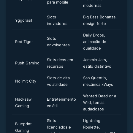
para mobile
modernas
Slots
Big Bass Bonanza,
Yggdrasil
inovadores
design forte
Daily Drops,
Slots
Red Tiger
animação de
envolventes
qualidade
Slots ricos em
Jammin Jars,
Push Gaming
recursos
estilo distintivo
Slots de alta
San Quentin,
Nolimit City
volatilidade
mecânica xWays
Wanted Dead or a
Hacksaw
Entretenimento
Wild, temas
Gaming
volátil
audaciosos
Slots
Lightning
Blueprint
licenciados e
Roulette,
Gaming