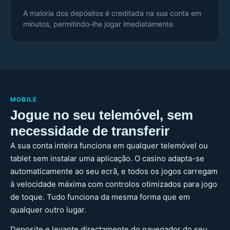
A maioria dos depósitos é creditada na sua conta em
minutos, permitindo-lhe jogar imediatamente.
MOBILE
Jogue no seu telemóvel, sem
necessidade de transferir
A sua conta inteira funciona em qualquer telemóvel ou
tablet sem instalar uma aplicação. O casino adapta-se
automaticamente ao seu ecrã, e todos os jogos carregam
à velocidade máxima com controlos otimizados para jogo
de toque. Tudo funciona da mesma forma que em
qualquer outro lugar.
Deposite e levante directamente do navegador do seu