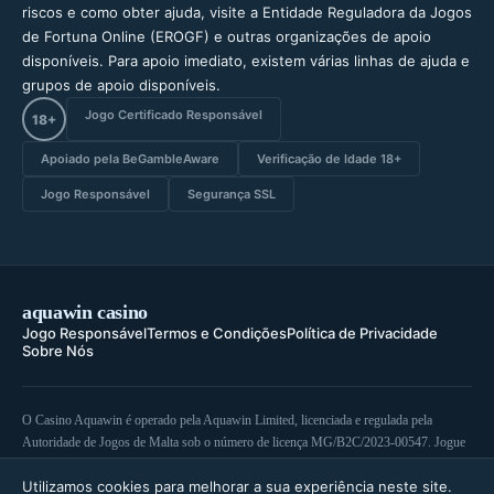
riscos e como obter ajuda, visite a Entidade Reguladora da Jogos
de Fortuna Online (EROGF) e outras organizações de apoio
disponíveis. Para apoio imediato, existem várias linhas de ajuda e
grupos de apoio disponíveis.
Jogo Certificado Responsável
18+
Apoiado pela BeGambleAware
Verificação de Idade 18+
Jogo Responsável
Segurança SSL
aquawin casino
Jogo Responsável
Termos e Condições
Política de Privacidade
Sobre Nós
O Casino Aquawin é operado pela Aquawin Limited, licenciada e regulada pela
Autoridade de Jogos de Malta sob o número de licença MG/B2C/2023-00547. Jogue
responsavelmente. Se você ou alguém que conhece tem um problema com o jogo, o
Utilizamos cookies para melhorar a sua experiência neste site.
apoio está disponível através dos Jogadores Anónimos e do Conselho Nacional sobre