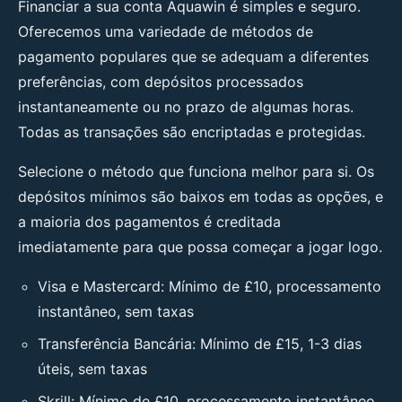
Financiar a sua conta Aquawin é simples e seguro.
Oferecemos uma variedade de métodos de
pagamento populares que se adequam a diferentes
preferências, com depósitos processados
instantaneamente ou no prazo de algumas horas.
Todas as transações são encriptadas e protegidas.
Selecione o método que funciona melhor para si. Os
depósitos mínimos são baixos em todas as opções, e
a maioria dos pagamentos é creditada
imediatamente para que possa começar a jogar logo.
Visa e Mastercard: Mínimo de £10, processamento
instantâneo, sem taxas
Transferência Bancária: Mínimo de £15, 1-3 dias
úteis, sem taxas
Skrill: Mínimo de £10, processamento instantâneo,