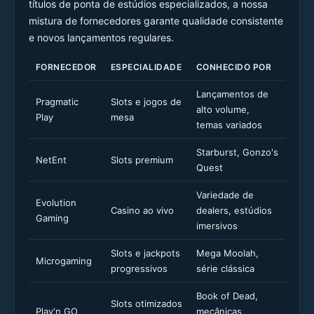
títulos de ponta de estúdios especializados, a nossa
mistura de fornecedores garante qualidade consistente
e novos lançamentos regulares.
FORNECEDOR
ESPECIALIDADE
CONHECIDO POR
Lançamentos de
Pragmatic
Slots e jogos de
alto volume,
Play
mesa
temas variados
Starburst, Gonzo's
NetEnt
Slots premium
Quest
Variedade de
Evolution
Casino ao vivo
dealers, estúdios
Gaming
imersivos
Slots e jackpots
Mega Moolah,
Microgaming
progressivos
série clássica
Book of Dead,
Slots otimizados
Play'n GO
mecânicas