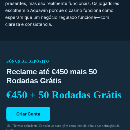
presentes, mas são realmente funcionais. Os jogadores
escolhem o Aquawin porque o casino funciona como
esperam que um negócio regulado funcione—com
clareza e consistência.
BÓNUS DE DEPÓSITO
Reclame até €450 mais 50
Rodadas Grátis
€450 + 50 Rodadas Grátis
Criar Conta
18+. Termos aplicáveis. Consulte as condições completas do bónus nas definições da
conta.