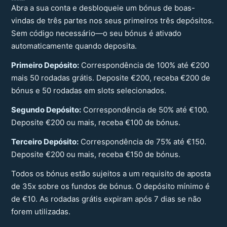
Abra a sua conta e desbloqueie um bónus de boas-
vindas de três partes nos seus primeiros três depósitos.
Sem código necessário—o seu bónus é ativado
automaticamente quando deposita.
Primeiro Depósito:
Correspondência de 100% até €200
mais 50 rodadas grátis. Deposite €200, receba €200 de
bónus e 50 rodadas em slots selecionados.
Segundo Depósito:
Correspondência de 50% até €100.
Deposite €200 ou mais, receba €100 de bónus.
Terceiro Depósito:
Correspondência de 75% até €150.
Deposite €200 ou mais, receba €150 de bónus.
Todos os bónus estão sujeitos a um requisito de aposta
de 35x sobre os fundos de bónus. O depósito mínimo é
de €10. As rodadas grátis expiram após 7 dias se não
forem utilizadas.