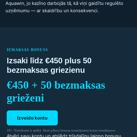
Aquawin, jo kazīno darbojās tā, kā viņi gaidītu regulēto
uzņēmumu — ar skaidrību un konsekvenci.
IEMAKSAS BONUSS
Izsaki līdz €450 plus 50
bezmaksas griezienu
€450 + 50 bezmaksas
grieženi
Izveido kontu
18+. Noteikumi ir spēkā. Skatī pilnus bonusa nosacījumus konta iestatījumos.
Atvēri savu kontu un atslēdz trīsdaļīgu laipno bonusu