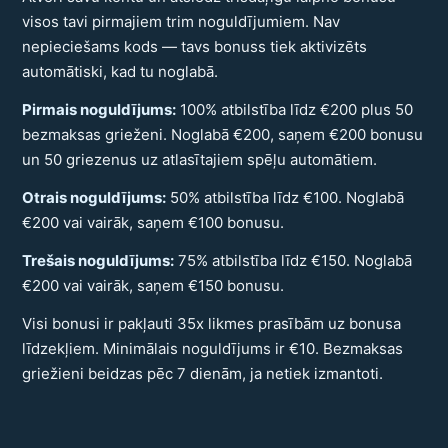
visos tavi pirmajiem trim noguldījumiem. Nav
nepieciešams kods — tavs bonuss tiek aktivizēts
automātiski, kad tu noglabā.
Pirmais noguldījums:
100% atbilstība līdz €200 plus 50
bezmaksas grieženi. Noglabā €200, saņem €200 bonusu
un 50 griezenus uz atlasītajiem spēļu automātiem.
Otrais noguldījums:
50% atbilstība līdz €100. Noglabā
€200 vai vairāk, saņem €100 bonusu.
Trešais noguldījums:
75% atbilstība līdz €150. Noglabā
€200 vai vairāk, saņem €150 bonusu.
Visi bonusi ir pakļauti 35x likmes prasībām uz bonusa
līdzekļiem. Minimālais noguldījums ir €10. Bezmaksas
griežieni beidzas pēc 7 dienām, ja netiek izmantoti.