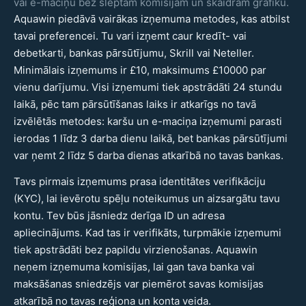
vai e-maciņu bez slēptām komisijām un skaidram grafiku.
Aquawin piedāvā vairākas izņemuma metodes, kas atbilst
tavai preferencei. Tu vari izņemt caur kredīt- vai
debetkarti, bankas pārsūtījumu, Skrill vai Neteller.
Minimālais izņemums ir £10, maksimums £10000 par
vienu darījumu. Visi izņemumi tiek apstrādāti 24 stundu
laikā, pēc tam pārsūtīšanas laiks ir atkarīgs no tavā
izvēlētās metodes: karšu un e-maciņa izņemumi parasti
ierodas 1 līdz 3 darba dienu laikā, bet bankas pārsūtījumi
var ņemt 2 līdz 5 darba dienas atkarībā no tavas bankas.
Tavs pirmais izņemums prasa identitātes verifikāciju
(KYC), lai ievērotu spēļu noteikumus un aizsargātu tavu
kontu. Tev būs jāsniedz derīga ID un adresa
apliecinājums. Kad tas ir verifikāts, turpmākie izņemumi
tiek apstrādāti bez papildu virzienošanas. Aquawin
neņem izņemuma komisijas, lai gan tava banka vai
maksāšanas sniedzējs var piemērot savas komisijas
atkarībā no tavas reģiona un konta veida.