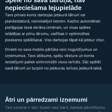
Spēlē no sava tālruņa, nav
nepieciešama lejupielāde
Tavs pilnais konts darbojas jebkurā tālrunī vai
planšetdatorā, neinstalējot lietotni. Kazīno automātiski
pielāgojas tavai ekrāna izmēram, un visas spēles
ielādējas ar pilnu ātrumu, vadības ir optimizētas
pieskares spēlēšanai. Viss darbojas tāpat kā jebkur citur.
Direkti no sava mobilo pārlūka veic noguldījumus un
izņemumus. Tavs atlikums, spēļu vēsture un konta
iestatījumi paliek sinhronizēti visos ierīcēs. Sāc spēlēt
savā tālrunī un turpini no jebkuras ierīces jebkurā laikā.
Ātri un pārredzami izņemumi
Tavi uzvaras ir tavi. Izņem caur karti, bankas pārsūtījumu