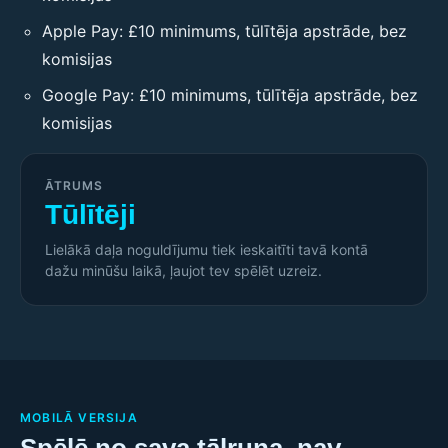
Apple Pay: £10 minimums, tūlītēja apstrāde, bez
komisijas
Google Pay: £10 minimums, tūlītēja apstrāde, bez
komisijas
ĀTRUMS
Tūlītēji
Lielākā daļa noguldījumu tiek ieskaitīti tavā kontā
dažu minūšu laikā, ļaujot tev spēlēt uzreiz.
MOBILĀ VERSIJA