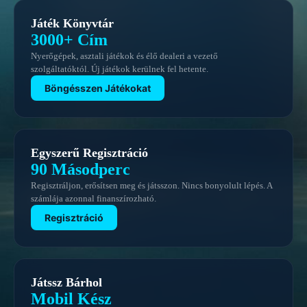
Játék Könyvtár
3000+ Cím
Nyerőgépek, asztali játékok és élő dealeri a vezető
szolgáltatóktól. Új játékok kerülnek fel hetente.
Böngésszen Játékokat
Egyszerű Regisztráció
90 Másodperc
Regisztráljon, erősítsen meg és játsszon. Nincs bonyolult lépés. A
számlája azonnal finanszírozható.
Regisztráció
Játssz Bárhol
Mobil Kész