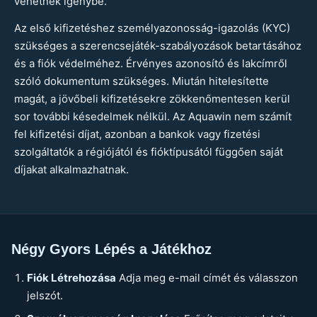
vehetnek igénybe.
Az első kifizetéshez személyazonosság-igazolás (KYC)
szükséges a szerencsejáték-szabályozások betartásához
és a fiók védelméhez. Érvényes azonosító és lakcímről
szóló dokumentum szükséges. Miután hitelesítette
magát, a jövőbeli kifizetésekre zökkenőmentesen kerül
sor további késedelmek nélkül. Az Aquawin nem számít
fel kifizetési díjat, azonban a bankok vagy fizetési
szolgáltatók a régiójától és fióktípusától függően saját
díjakat alkalmazhatnak.
Négy Gyors Lépés a Játékhoz
Fiók Létrehozása
Adja meg e-mail címét és válasszon
jelszót.