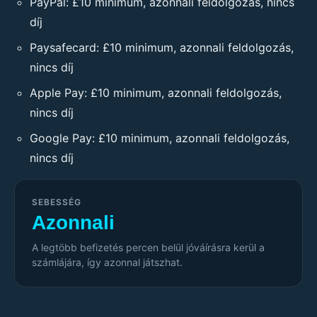
PayPal: £10 minimum, azonnali feldolgozás, nincs
díj
Paysafecard: £10 minimum, azonnali feldolgozás,
nincs díj
Apple Pay: £10 minimum, azonnali feldolgozás,
nincs díj
Google Pay: £10 minimum, azonnali feldolgozás,
nincs díj
SEBESSÉG
Azonnali
A legtöbb befizetés percen belül jóváírásra kerül a
számlájára, így azonnal játszhat.