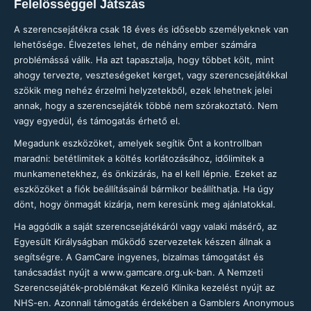
Felelősséggel Játszás
A szerencsejátékra csak 18 éves és idősebb személyeknek van
lehetősége. Élvezetes lehet, de néhány ember számára
problémássá válik. Ha azt tapasztalja, hogy többet költ, mint
ahogy tervezte, veszteségeket kerget, vagy szerencsejátékkal
szökik meg nehéz érzelmi helyzetekből, ezek lehetnek jelei
annak, hogy a szerencsejáték többé nem szórakoztató. Nem
vagy egyedül, és támogatás érhető el.
Megadunk eszközöket, amelyek segítik Önt a kontrollban
maradni: betétlimitek a költés korlátozásához, időlimitek a
munkamenetekhez, és önkizárás, ha el kell lépnie. Ezeket az
eszközöket a fiók beállításainál bármikor beállíthatja. Ha úgy
dönt, hogy önmagát kizárja, nem keresünk meg ajánlatokkal.
Ha aggódik a saját szerencsejátékáról vagy valaki másérő, az
Egyesült Királyságban működő szervezetek készen állnak a
segítségre. A GamCare ingyenes, bizalmas támogatást és
tanácsadást nyújt a www.gamcare.org.uk-ban. A Nemzeti
Szerencsejáték-problémákat Kezelő Klinika kezelést nyújt az
NHS-en. Azonnali támogatás érdekében a Gamblers Anonymous