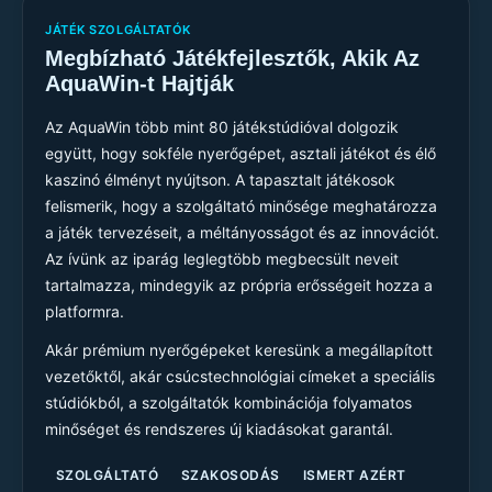
JÁTÉK SZOLGÁLTATÓK
Megbízható Játékfejlesztők, Akik Az
AquaWin-t Hajtják
Az AquaWin több mint 80 játékstúdióval dolgozik
együtt, hogy sokféle nyerőgépet, asztali játékot és élő
kaszinó élményt nyújtson. A tapasztalt játékosok
felismerik, hogy a szolgáltató minősége meghatározza
a játék tervezéseit, a méltányosságot és az innovációt.
Az ívünk az iparág leglegtöbb megbecsült neveit
tartalmazza, mindegyik az própria erősségeit hozza a
platformra.
Akár prémium nyerőgépeket keresünk a megállapított
vezetőktől, akár csúcstechnológiai címeket a speciális
stúdiókból, a szolgáltatók kombinációja folyamatos
minőséget és rendszeres új kiadásokat garantál.
SZOLGÁLTATÓ
SZAKOSODÁS
ISMERT AZÉRT