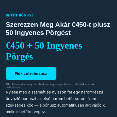
BETÉT BÓNUSZ
Szerezzen Meg Akár €450-t plusz
50 Ingyenes Pörgést
€450 + 50 Ingyenes
Pörgés
Fiók Létrehozása
18+. Feltételek érvényben. Tekintse meg a teljes bónusz feltételeket a fiók
beállításainál.
Nyissa meg a számlát és nyisson fel egy háromrészű
üdvözlő bónuszt az első három betét során. Nem
szükséges kód — a bónusz automatikusan aktiválódik,
amikor betétet végez.