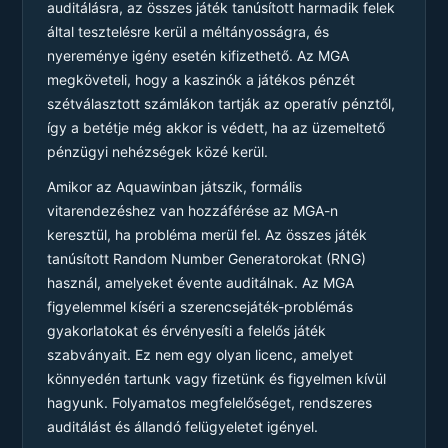
auditálásra, az összes játék tanúsított harmadik felek
által tesztelésre kerül a méltányosságra, és
nyereménye igény esetén kifizethető. Az MGA
megköveteli, hogy a kaszinók a játékos pénzét
szétválasztott számlákon tartják az operatív pénztől,
így a betétje még akkor is védett, ha az üzemeltető
pénzügyi nehézségek közé kerül.
Amikor az Aquawinban játszik, formális
vitarendezéshez van hozzáférése az MGA-n
keresztül, ha probléma merül fel. Az összes játék
tanúsított Random Number Generatorokat (RNG)
használ, amelyeket évente auditálnak. Az MGA
figyelemmel kíséri a szerencsejáték-problémás
gyakorlatokat és érvényesíti a felelős játék
szabványait. Ez nem egy olyan licenc, amelyet
könnyedén tartunk vagy fizetünk és figyelmen kívül
hagyunk. Folyamatos megfelelőséget, rendszeres
auditálást és állandó felügyeletet igényel.